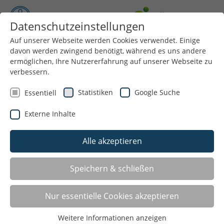
Datenschutzeinstellungen
Auf unserer Webseite werden Cookies verwendet. Einige
Menü
davon werden zwingend benötigt, während es uns andere
ermöglichen, Ihre Nutzererfahrung auf unserer Webseite zu
verbessern.
Statistiken
Google Suche
Essentiell
Externe Inhalte
Alle akzeptieren
Vorlesen
Informationen
zum
Speichern & schließen
Newsletter Januar
Readspeaker
öffnen
Nur essentielle Cookies akzeptieren
Newsletter Februar
Newsletter März
Weitere Informationen anzeigen