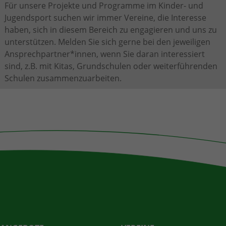
Für unsere Projekte und Programme im Kinder- und
Laufzeit
2 Jahre
Jugendsport suchen wir immer Vereine, die Interesse
Wird verwendet, um den Sitzungsstatus zu
haben, sich in diesem Bereich zu engagieren und uns zu
Zweck
erhalten.
unterstützen. Melden Sie sich gerne bei den jeweiligen
Ansprechpartner*innen, wenn Sie daran interessiert
sind, z.B. mit Kitas, Grundschulen oder weiterführenden
Schulen zusammenzuarbeiten.