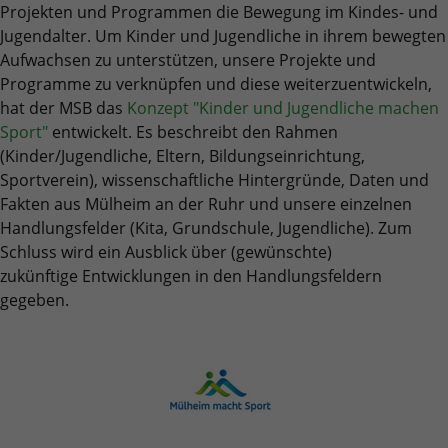
Benutzer-Logins die Session-ID. So kann der
Projekten und Programmen die Bewegung im Kindes- und
Zweck
Zweck
für den Analysebericht der Website zu
Wir verwenden auf unserer Website externe Inhalte, um Ihnen
eingeloggte Benutzer wiedererkannt werden
Laufzeit
6 Monate
Jugendalter. Um Kinder und Jugendliche in ihrem bewegten
verfolgen. Die Cookies speichern
zusätzliche Informationen anzubieten.
und es wird ihm Zugang zu geschützten
Aufwachsen zu unterstützen, unsere Projekte und
Informationen anonym und weisen eine
Bereichen gewährt.
Das NID-Cookie enthält eine eindeutige ID,
Programme zu verknüpfen und diese weiterzuentwickeln,
randoly generierte Nummer zu, um
über die Google Ihre bevorzugten
hat der MSB das
Konzept "Kinder und Jugendliche machen
eindeutige Besucher zu identifizieren.
Einstellungen und andere Informationen
Sport"
entwickelt. Es beschreibt den Rahmen
speichert, insbesondere Ihre bevorzugte
Zweck
(Kinder/Jugendliche, Eltern, Bildungseinrichtung,
Sprache (z. B. Deutsch), wie viele
Name
_gid
Sportverein), wissenschaftliche Hintergründe, Daten und
Suchergebnisse pro Seite angezeigt werden
Fakten aus Mülheim an der Ruhr und unsere einzelnen
sollen (z. B. 10 oder 20) und ob der Google
Anbieter
Google Analytics
Handlungsfelder (Kita, Grundschule, Jugendliche). Zum
SafeSearch-Filter aktiviert sein soll.
Schluss wird ein Ausblick über (gewünschte)
Laufzeit
1 Tag
zukünftige Entwicklungen in den Handlungsfeldern
gegeben.
Dieses Cookie wird von Google Analytics
installiert. Das Cookie wird verwendet, um
Informationen darüber zu speichern, wie
Besucher eine Website nutzen, und hilft bei
Zweck
der Erstellung eines Analyseberichts darüber,
wie es der Website geht. Die erhobenen
Daten umfassen die Anzahl der Besucher, die