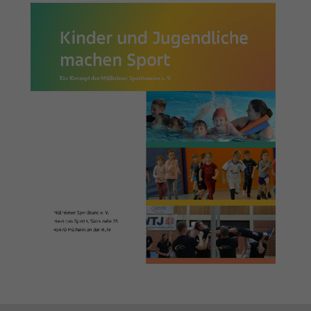
Quelle, aus der sie stammen, und die Seiten
in anonymisierter Form.
Name
_dc_gtm_UA-101278931-2
Anbieter
Google Analytics
Laufzeit
1 Minute
Dieser Cookie identifiziert die Besucher nach
Alter, Geschlecht oder Interessen und nutzt
Zweck
dazu den DoubleClick des Google Tag
Manager, um die gezielte
Anzeigenplatzierung zu vereinfachen.
Name
_ga_FPMZ1SHST6
Anbieter
Google LLC