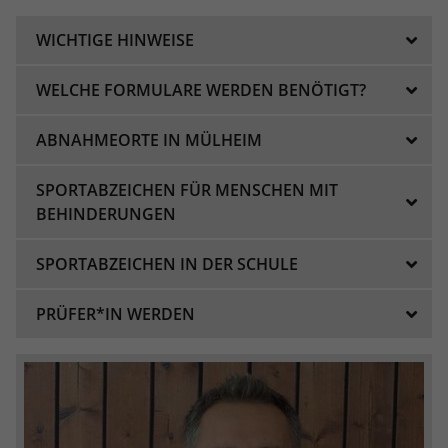
eines Analyseberichts darüber, wie es
der Website geht. Die erhobenen Daten
WICHTIGE HINWEISE
umfassen die Anzahl der Besucher, die
Quelle, aus der sie stammen, und die
WELCHE FORMULARE WERDEN BENÖTIGT?
Seiten in anonymisierter Form.
ABNAHMEORTE IN MÜLHEIM
Name
_dc_gtm_UA-101278931-2
SPORTABZEICHEN FÜR MENSCHEN MIT
Anbieter
Google Analytics
BEHINDERUNGEN
Laufzeit
1 Minute
SPORTABZEICHEN IN DER SCHULE
Dieser Cookie identifiziert die Besucher
nach Alter, Geschlecht oder Interessen
PRÜFER*IN WERDEN
Zweck
und nutzt dazu den DoubleClick des
Google Tag Manager, um die gezielte
Anzeigenplatzierung zu vereinfachen.
Name
_ga_FPMZ1SHST6