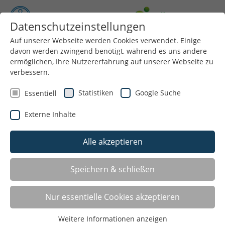
Datenschutzeinstellungen
Auf unserer Webseite werden Cookies verwendet. Einige
Menü
davon werden zwingend benötigt, während es uns andere
ermöglichen, Ihre Nutzererfahrung auf unserer Webseite zu
verbessern.
Statistiken
Google Suche
Essentiell
Externe Inhalte
Alle akzeptieren
Vorlesen
Informationen
zum
Speichern & schließen
Sportabzeichen
Readspeaker
öffnen
Nur essentielle Cookies akzeptieren
Der Fitnessorden für Jung und Alt und Groß und
Klein
- Das
Deutsche Sportabzeichen
ist eine
Weitere Informationen anzeigen