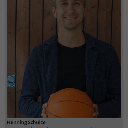
Anbieter
Google LLC
Laufzeit
2 Jahre
Wird verwendet, um den Sitzungsstatus
Zweck
zu erhalten.
Henning Schulze