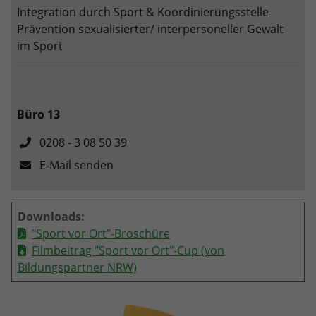
Integration durch Sport & Koordinierungsstelle
Anbieter
Google LLC
Prävention sexualisierter/ interpersoneller Gewalt
im Sport
Laufzeit
2 Jahre
Wird verwendet, um den Sitzungsstatus
Zweck
zu erhalten.
Büro 13
0208 - 3 08 50 39
E-Mail senden
Downloads:
"Sport vor Ort"-Broschüre
Filmbeitrag "Sport vor Ort"-Cup (von
Bildungspartner NRW)