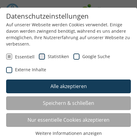
Datenschutzeinstellungen
Auf unserer Webseite werden Cookies verwendet. Einige
Menü
davon werden zwingend benötigt, während es uns andere
ermöglichen, Ihre Nutzererfahrung auf unserer Webseite zu
verbessern.
Statistiken
Google Suche
Essentiell
Externe Inhalte
Alle akzeptieren
Vorlesen
Informationen
zum
Speichern & schließen
Sport vor Ort
Readspeaker
öffnen
Nur essentielle Cookies akzeptieren
Das Projekt „Sport vor Ort“ stärkt seit 2012 durch
zusätzliche Sportangebote die motorischen
Weitere Informationen anzeigen