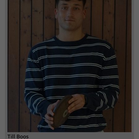
eines Analyseberichts darüber, wie es
der Website geht. Die erhobenen Daten
umfassen die Anzahl der Besucher, die
Quelle, aus der sie stammen, und die
Seiten in anonymisierter Form.
Name
_dc_gtm_UA-101278931-2
Anbieter
Google Analytics
Laufzeit
1 Minute
Dieser Cookie identifiziert die Besucher
nach Alter, Geschlecht oder Interessen
Zweck
und nutzt dazu den DoubleClick des
Google Tag Manager, um die gezielte
Anzeigenplatzierung zu vereinfachen.
Till Boos
Name
_ga_FPMZ1SHST6